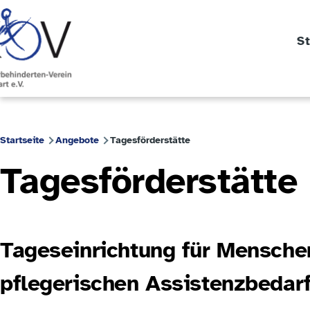
Direkt zum Inhalt
St
Unternavigation von Über uns
Unternavigation von Angebote
Unternavigat
Startseite
Angebote
Tagesförderstätte
Pfadnavigation
Tagesförderstätte
Tageseinrichtung für Mensch
pflegerischen Assistenzbedar