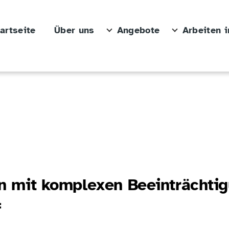
artseite
Über uns
Angebote
Arbeiten 
ion von Arbeiten im KBV
Unternavigation von Termine
Unternavigation von Gutes tun
Hauptnavigation
en mit komplexen Beeinträcht
f