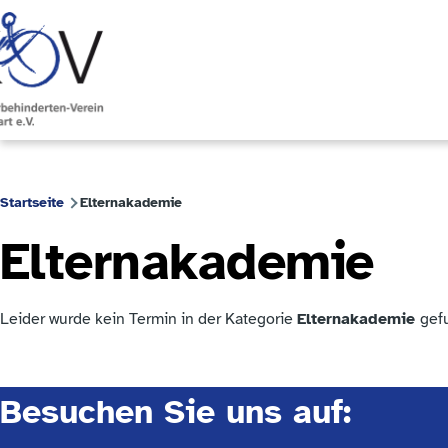
Skip to main content
Startseite
Elternakademie
Breadcrumb
Elternakademie
Leider wurde kein Termin in der Kategorie
Elternakademie
gef
Besuchen Sie uns auf: