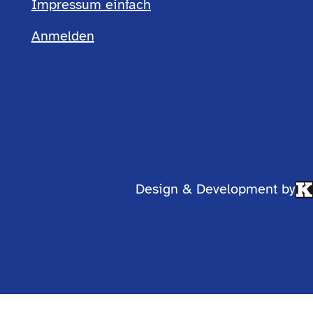
Footermenü
Impressum einfach
Anmelden
einfach
Design & Development by